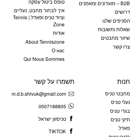
טופס ביטול עסקה
B2B – מועדונים ומאמנים
איך לבחור מחבט, נעליים
דרושים
וציוד טניס ופאדל | Tennis
הסניפים שלנו
Zone
שאלות ותשובות
אודות
שיזור מחבטים
About Tenniszone
צרו קשר
О нас
Qui Nous Sommes
חנות
תשמרו על קשר
מחבטי טניס
m.d.b.shivuk@gmail.com
נעלי טניס
0507188805
בגדי טניס
טניסזון ישראל
תיקי טניס
פאדל
TIKTOK
כדורי טניס