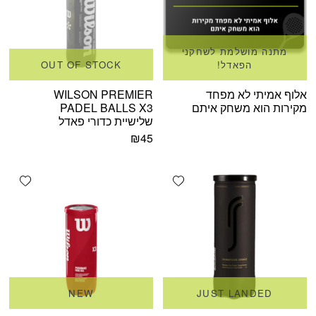
מתנה מושלמת לשחקני
הפאדל!
OUT OF STOCK
אלוף אמיתי לא מפחד
WILSON PREMIER
מקירות הוא משחק איתם
PADEL BALLS X3
שלישיית כדורי פאדל
₪
45
shlist
Add wishlist
NEW
JUST LANDED