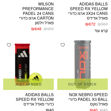
WILSON
ADIDAS BALLS
PREFORMANCE
SPEED RX YELLOW
3X24 CANS ארגז כדורי
PADEL 24 CANS
פאדל אדידס
CARTON ארגז כדורי
פאדל וילסון
המחיר
המחיר
₪
672
₪
960
המקורי
הנוכחי
המחיר
המחיר
₪
648
₪
960
קרא עוד
היה:
הוא:
המקורי
הנוכחי
₪960.
₪672.
היה:
הוא:
₪648.
₪960.
shlist
Add wishlist
JUST LANDED
OUT OF STOCK
ADIDAS BALLS
NOX NEBRO SPEED
PADEL X3 BALL כדורי
SPEED RX YELLOW
פאדל נוקס
כדורי פאדל אדידס
המחיר
המחיר
₪
40
₪
40
₪
45