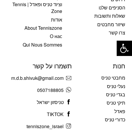
וציוד טניס ופאדל | Tennis
הסניפים שלנו
Zone
שאלות ותשובות
אודות
שיזור מחבטים
About Tenniszone
צרו קשר
О нас
פתח סרגל נגישות
Qui Nous Sommes
חנות
תשמרו על קשר
מחבטי טניס
m.d.b.shivuk@gmail.com
נעלי טניס
0507188805
בגדי טניס
טניסזון ישראל
תיקי טניס
פאדל
TIKTOK
כדורי טניס
tenniszone_israel