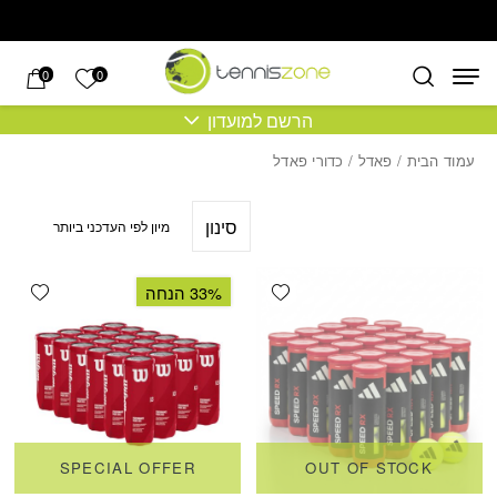
בחזרה למעלה
Skip to Content
הרשימה של
0
0
הרשם למועדון
עמוד הבית
/
פאדל
/ כדורי פאדל
סינון
shlist
Add wishlist
33% הנחה
SPECIAL OFFER
OUT OF STOCK