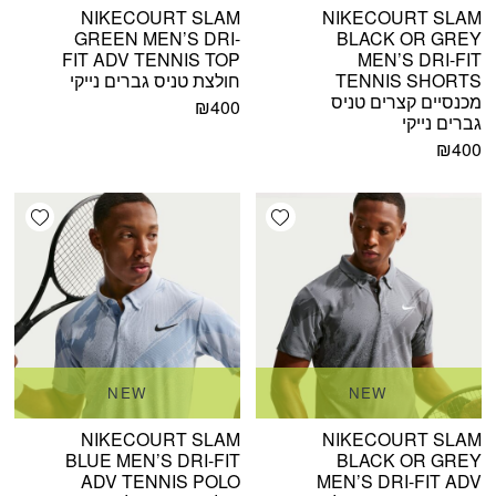
NIKECOURT SLAM
NIKECOURT SLAM
GREEN MEN’S DRI-
BLACK OR GREY
FIT ADV TENNIS TOP
MEN’S DRI-FIT
TENNIS SHORTS
חולצת טניס גברים נייקי
מכנסיים קצרים טניס
₪
400
גברים נייקי
₪
400
shlist
Add wishlist
NEW
NEW
NIKECOURT SLAM
NIKECOURT SLAM
BLUE MEN’S DRI-FIT
BLACK OR GREY
ADV TENNIS POLO
MEN’S DRI-FIT ADV