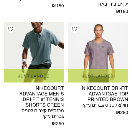
ילדים בידי באדו
₪
150
₪
180
shlist
Add wishlist
JUST LANDED
JUST LANDED
NIKECOURT
NIKECOURT DRI-FIT
ADVANTAGE MEN’S
ADVANTGAE TOP
DRI-FIT 6″ TENNIS
PRINTED BROWN
חולצת טניס גברים נייקי
SHORTS GREEN
מכנסיים קצרים לטניס
₪
280
גברים נייקי
₪
250