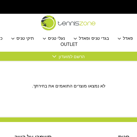
פאדל
בגדי טניס ופאדל
נעלי טניס
תיקי טניס
כד
OUTLET
הרשם למועדון
לא נמצאו מוצרים התואמים את בחירתך.
חנות
תשמרו על קשר