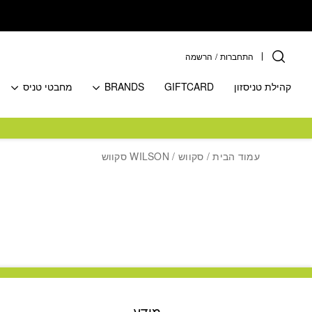
בחזרה למעלה
Skip to Content
התחברות
/
הרשמה
קהילת טניסזון
GIFTCARD
BRANDS
מחבטי טניס
עמוד הבית
/
סקווש
/ WILSON סקווש
מידע