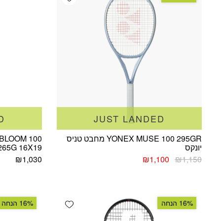
D
JUST LANDED
YONEX MUSE 100 295GR מחבט טניס
BLOOM 100
יונקס
265G 16X19 מחבט טניס פרינ
המחיר
המחיר
₪
1,030
₪
1,100
₪
1,150
המקורי
הנוכחי
היה:
הוא:
₪1,100.
₪1,150.
Add wishlist
16% הנחה
16% הנחה