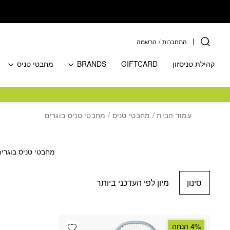
בחזרה למעלה
Skip to Content
התחברות
/
הרשמה
קהילת טניסזון
GIFTCARD
BRANDS
מחבטי טניס
עמוד הבית
/
מחבטי טניס
/ מחבטי טניס בוגרים
מחבטי טניס בוגרים – מחבטי טניס באורך של 
סינון
Add wishlist
4% הנחה