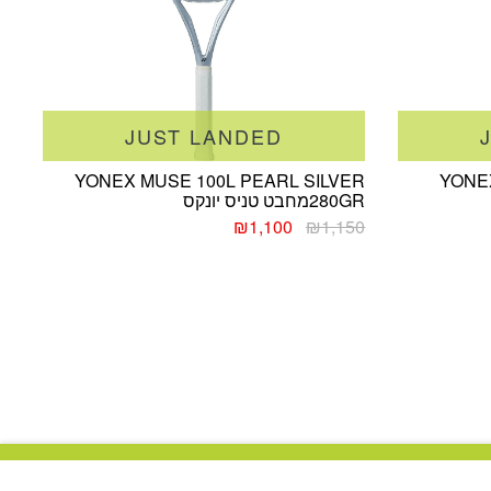
JUST LANDED
YONEX MUSE 100L PEARL SILVER
YONE
280GRמחבט טניס יונקס
המחיר
המחיר
₪
1,100
₪
1,150
המקורי
הנוכחי
היה:
הוא:
₪1,100.
₪1,150.