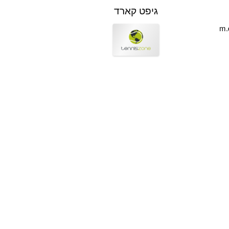
גיפט קארד
m.