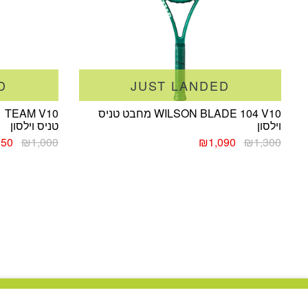
D
JUST LANDED
WILSON BLADE 104 V10 מחבט טניס
וילסון
טניס וילסון
המחיר
המחיר
המחי
850
₪
1,000
₪
1,090
₪
1,300
המקורי
הנוכחי
המקו
היה:
הוא:
היה:
000.
₪1,090.
₪1,300.