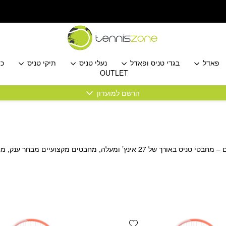
פאדל
בגדי טניס ופאדל
נעלי טניס
תיקי טניס
כד
OUTLET
הרשם למועדון
27 אינץ’ ומעלה, מחבטים מקצועיים מבחר ענק, מחבטי טניס במבצע
Add wishlist