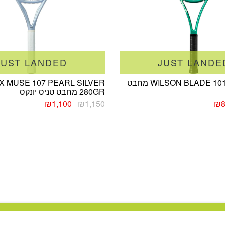
JUST LANDED
JUST LANDE
WILSON BLADE 101 TEAM V10 מחבט
X MUSE 107 PEARL SILVER
280GR מחבט טניס יונקס
ר
המחיר
המחיר
המחיר
₪
1,100
₪
1,150
₪
רי
הנוכחי
המקורי
הנוכחי
הוא:
היה:
הוא:
₪1,100.
₪1,150.
₪850.
₪1,