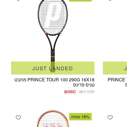
JUST LANDED
PRINCE 
PRINCE TOUR 100 290G 16X18 מחבט
טניס פרינס
המחיר
המחיר
₪
960
₪
1,130
המקורי
הנוכחי
היה:
הוא:
₪960.
₪1,130.
dd wishlist
Add wishlist
16% הנחה