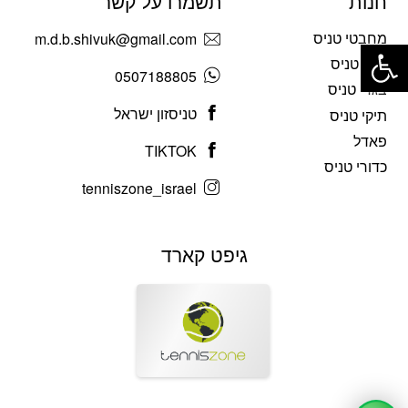
חנות
תשמרו על קשר
פתח סרגל נגישות
מחבטי טניס
m.d.b.shivuk@gmail.com
נעלי טניס
0507188805
בגדי טניס
טניסזון ישראל
תיקי טניס
פאדל
TIKTOK
כדורי טניס
tenniszone_israel
גיפט קארד