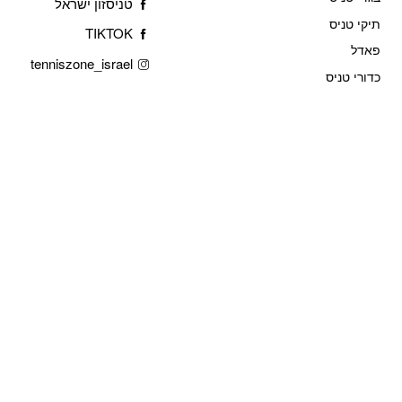
טניסזון ישראל
תיקי טניס
TIKTOK
פאדל
tenniszone_israel
כדורי טניס