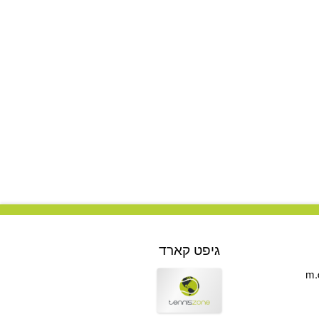
גיפט קארד
m.