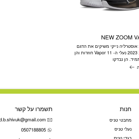
NEW ZOOM V
אוסטרליה נייקי משיקים את הדגם
החדש לשנת 2023 נעלי ה- Vapor 11 חוזרות והן
יד. הן נבדקו
חנות
תשמרו על קשר
d.b.shivuk@gmail.com
מחבטי טניס
נעלי טניס
0507188805
בגדי טניס