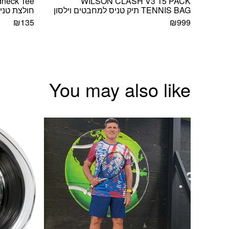
dneck Tee
WILSON CLASH V3 15 PACK
TENNIS BAG תיק טניס למחבטים וילסון
חולצת טניס
₪
135
₪
999
You may also like