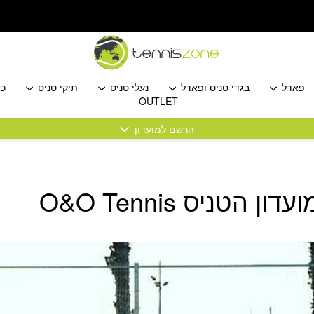
פאדל
בגדי טניס ופאדל
נעלי טניס
תיקי טניס
כד
OUTLET
הרשם למועדון