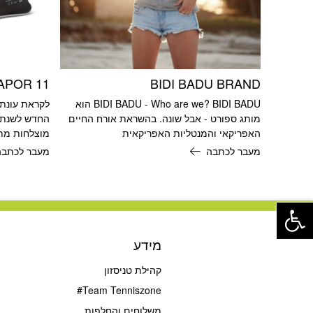
APOR 11
BIDI BADU BRAND
BIDI BADU - Who are we? BIDI BADU הוא
לקראת עונת 
מותג ספורט - אבל שונה. בהשראת אורח החיים
האפריקאי והמנטליות האפריקאית
מוצלחות מתמ
מעבר לכתבה
מעבר לכתבה
פתח סרגל נגישות
מידע
קהילת טניסזון
Team Tenniszone#
משלוחים והחלפות