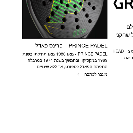
לם
 שחקני
PRINCE PADEL – פרינס פאדל
במשך שנים נאבקו מעצבי מחבטי טניס ב - HEAD
PRINCE PADEL - מאז 1986 מאז תחילתו בשנת
ר את
1969 במקסיקו, ובהמשך בשנת 1974 במרבלה,
התפתח הפאדל כספורט, אך ללא שינויים
מעבר לכתבה