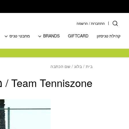
בחזרה למעלה
Skip to Content
התחברות
/
הרשמה
קהילת טניסזון
GIFTCARD
BRANDS
מחבטי טניס
בית
/
בלוג
/ שם הכתבה
Team Tenniszone / מועדון הטניס O&O Tennis