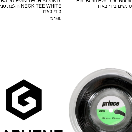
I BADU EVIN TECH ROUND-
Bidi Badu Eve Tech Roun
 נשים בידי באדו
NECK TEE WHITE חולצ
בידי באדו
₪
160