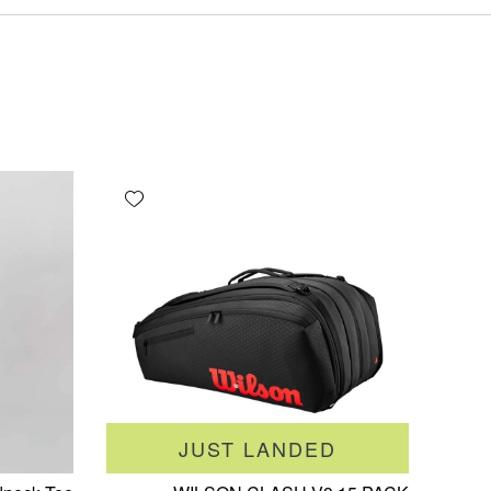
Add wishlist
JUST LANDED