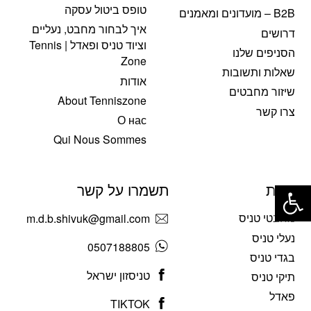
טופס ביטול עסקה
B2B – מועדונים ומאמנים
איך לבחור מחבט, נעליים
דרושים
וציוד טניס ופאדל | Tennis
הסניפים שלנו
Zone
שאלות ותשובות
אודות
שיזור מחבטים
About Tenniszone
צרו קשר
О нас
Qui Nous Sommes
פתח סרגל נגישות
חנות
תשמרו על קשר
מחבטי טניס
m.d.b.shivuk@gmail.com
נעלי טניס
0507188805
בגדי טניס
טניסזון ישראל
תיקי טניס
פאדל
TIKTOK