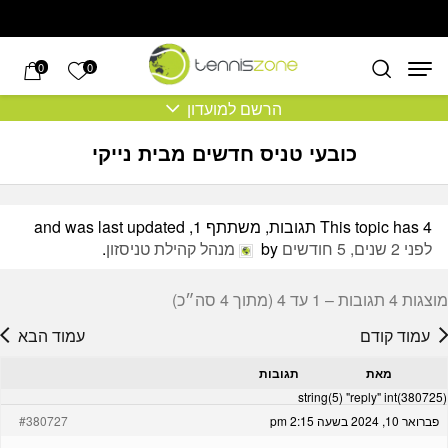
בחזרה למעלה
Skip to Content
הרשימה של
0
0
הרשם למועדון
כובעי טניס חדשים מבית נייקי
This topic has 4 תגובות, משתתף 1, and was last updated
לפני 2 שנים, 5 חודשים
by
מנהל קהילת טניסזון
.
מוצגות 4 תגובות – 1 עד 4 (מתוך 4 סה״כ)
עמוד קודם
עמוד הבא
מאת
תגובות
string(5) "reply" int(380725)
פברואר 10, 2024 בשעה 2:15 pm
#380727