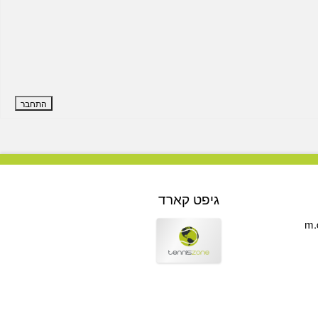
התחבר
גיפט קארד
m.