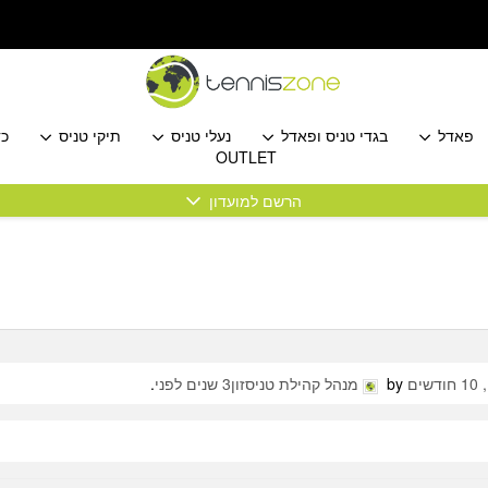
פאדל
בגדי טניס ופאדל
נעלי טניס
תיקי טניס
כד
OUTLET
הרשם למועדון
by
מנהל קהילת טניסזון
3 שנים לפני
.