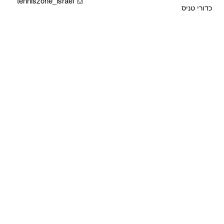
tenniszone_israel
כדורי טניס