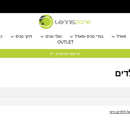
פאדל
בגדי טניס ופאדל
נעלי טניס
תיקי טניס
כד
OUTLET
הרשם למועדון
דים