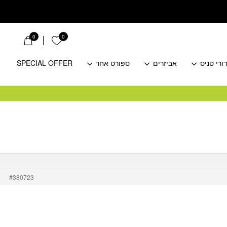
0
0
הרשימה שלי
ורי טניס
אביזרים
ספורט אחר
SPECIAL OFFER
#380723