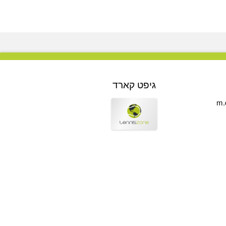
גיפט קארד
m.