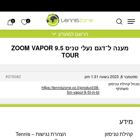
בחזרה למעלה
Skip to Content
הרשימה של
0
0
הרשם למועדון
מענה ל־דגם נעלי טניס ZOOM VAPOR 9.5
TOUR
ספטמבר 8, 2023 בשעה 1:31 pm
#376082
מנהל קהילת טניסזון
https://tenniszone.co.il/product/38-
משתתף
5m-vapor-9-5t-m-bl
מידע
קהילת טניסזון
הצהרת נגישות – Tennis