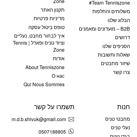
Zone
Team Tenniszone#
תקנון האתר
משלוחים והחלפות
מדיניות פרטיות
הבלוג שלנו
טופס ביטול עסקה
B2B – מועדונים ומאמנים
איך לבחור מחבט, נעליים
דרושים
וציוד טניס ופאדל | Tennis
הסניפים שלנו
Zone
שאלות ותשובות
אודות
שיזור מחבטים
About Tenniszone
צרו קשר
О нас
Qui Nous Sommes
חנות
תשמרו על קשר
מחבטי טניס
m.d.b.shivuk@gmail.com
נעלי טניס
0507188805
בגדי טניס