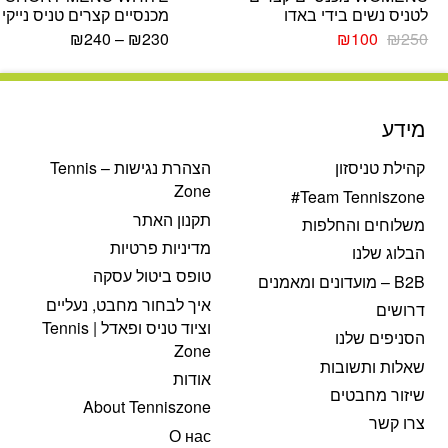
לטניס נשים בידי באדו
מכנסיים קצרים טניס נייקי
המחיר
המחיר
₪
240
–
₪
230
₪
100
₪
250
המקורי
הנוכחי
היה:
הוא:
₪100.
₪250.
מידע
קהילת טניסזון
הצהרת נגישות – Tennis
Zone
Team Tenniszone#
תקנון האתר
משלוחים והחלפות
מדיניות פרטיות
הבלוג שלנו
טופס ביטול עסקה
B2B – מועדונים ומאמנים
איך לבחור מחבט, נעליים
דרושים
וציוד טניס ופאדל | Tennis
הסניפים שלנו
Zone
שאלות ותשובות
אודות
שיזור מחבטים
About Tenniszone
צרו קשר
О нас