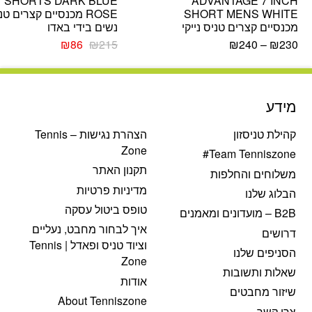
 1 SHORTS DARK BLUE
ADVANTAGE 7 INCH
SHORT MENS WHITE
ROSE מכנסיים קצרים טנ
מכנסיים קצרים טניס נייקי
נשים בידי באדו
המחיר
המחיר
₪
86
₪
215
₪
240
–
₪
230
המקורי
הנוכחי
היה:
הוא:
₪86.
₪215.
מידע
קהילת טניסזון
הצהרת נגישות – Tennis
Zone
Team Tenniszone#
תקנון האתר
משלוחים והחלפות
מדיניות פרטיות
הבלוג שלנו
טופס ביטול עסקה
B2B – מועדונים ומאמנים
איך לבחור מחבט, נעליים
דרושים
וציוד טניס ופאדל | Tennis
הסניפים שלנו
Zone
שאלות ותשובות
אודות
שיזור מחבטים
About Tenniszone
צרו קשר