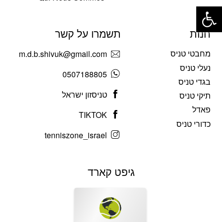
פתח סרגל נגישות
חנות
תשמרו על קשר
מחבטי טניס
m.d.b.shivuk@gmail.com
נעלי טניס
0507188805
בגדי טניס
טניסזון ישראל
תיקי טניס
פאדל
TIKTOK
כדורי טניס
tenniszone_israel
גיפט קארד