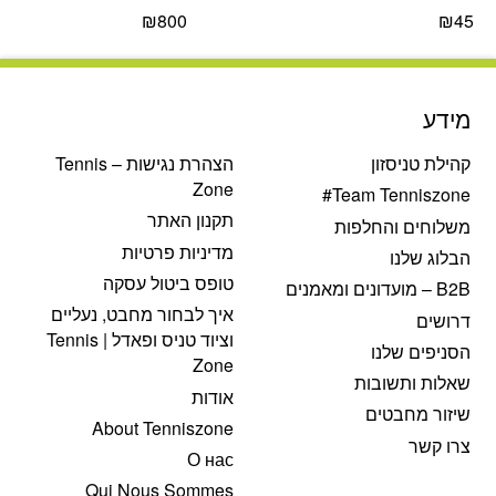
₪
800
₪
45
מידע
קהילת טניסזון
הצהרת נגישות – Tennis
Zone
Team Tenniszone#
תקנון האתר
משלוחים והחלפות
מדיניות פרטיות
הבלוג שלנו
טופס ביטול עסקה
B2B – מועדונים ומאמנים
איך לבחור מחבט, נעליים
דרושים
וציוד טניס ופאדל | Tennis
הסניפים שלנו
Zone
שאלות ותשובות
אודות
שיזור מחבטים
About Tenniszone
צרו קשר
О нас
Qui Nous Sommes