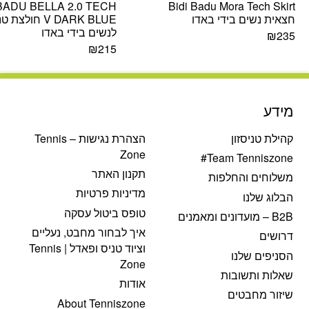
 BADU BELLA 2.0 TECH
Bidi Badu Mora Tech Skirt
חצאית נשים בידי באדו
V DARK BLUE חולצת
לנשים בידי באדו
₪
235
₪
215
מידע
קהילת טניסזון
הצהרת נגישות – Tennis
Zone
Team Tenniszone#
תקנון האתר
משלוחים והחלפות
מדיניות פרטיות
הבלוג שלנו
טופס ביטול עסקה
B2B – מועדונים ומאמנים
איך לבחור מחבט, נעליים
דרושים
וציוד טניס ופאדל | Tennis
הסניפים שלנו
Zone
שאלות ותשובות
אודות
שיזור מחבטים
About Tenniszone