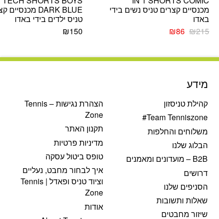
TECH SHORTS BOYS
IN 1 SHORTS COMIC
מכנסיים קצרים טניס נשים בידי
DARK BLUE מכנסיים 
באדו
טניס ילדים בידי באדו
המחיר
המחיר
₪
150
₪
86
₪
215
המקורי
הנוכחי
היה:
הוא:
₪86.
₪215.
מידע
קהילת טניסזון
הצהרת נגישות – Tennis
Zone
Team Tenniszone#
תקנון האתר
משלוחים והחלפות
מדיניות פרטיות
הבלוג שלנו
טופס ביטול עסקה
B2B – מועדונים ומאמנים
איך לבחור מחבט, נעליים
דרושים
וציוד טניס ופאדל | Tennis
הסניפים שלנו
Zone
שאלות ותשובות
אודות
שיזור מחבטים