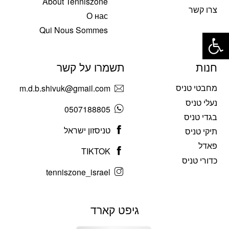
About Tenniszone
צרו קשר
О нас
פתח סרגל נגישות
Qui Nous Sommes
חנות
תשמרו על קשר
מחבטי טניס
m.d.b.shivuk@gmail.com
נעלי טניס
0507188805
בגדי טניס
טניסזון ישראל
תיקי טניס
פאדל
TIKTOK
כדורי טניס
tenniszone_israel
גיפט קארד