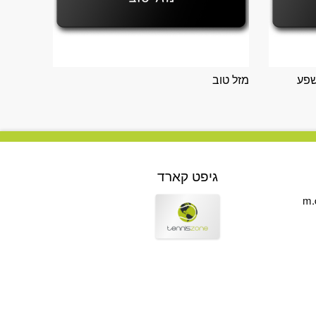
 שיהיה לך BIDI BADU שפע
מזל טוב
גיפט קארד
m.