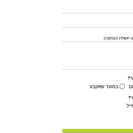
זו תשלח המתנה)
ר?
ם
במועד שאקבע
ר?
ייל