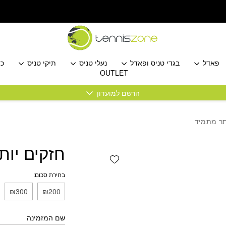
פאדל
בגדי טניס ופאדל
נעלי טניס
תיקי טניס
כד
OUTLET
הרשם למועדון
תר מתמיד
חזקים יות
Add wishlist
בחירת סכום:
₪300
₪200
שם המזמינה